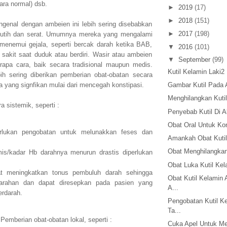
ara normal) dsb.
►
2019
(17)
►
2018
(151)
genal dengan ambeien ini lebih sering disebabkan
►
2017
(198)
putih dan serat. Umumnya mereka yang mengalami
 menemui gejala, seperti bercak darah ketika BAB,
▼
2016
(101)
n sakit saat duduk atau berdiri. Wasir atau ambeien
▼
September
(99)
rapa cara, baik secara tradisional maupun medis.
Kutil Kelamin Laki2
ih sering diberikan pemberian obat-obatan secara
a yang signfikan mulai dari mencegah konstipasi.
Gambar Kutil Pada A
Menghilangkan Kuti
 sistemik, seperti :
Penyebab Kutil Di A
Obat Oral Untuk Ko
rlukan pengobatan untuk melunakkan feses dan
Amankah Obat Kutil
Obat Menghilangkan 
is/kadar Hb darahnya menurun drastis diperlukan
Obat Luka Kutil Kel
t meningkatkan tonus pembuluh darah sehingga
Obat Kutil Kelamin 
arahan dan dapat diresepkan pada pasien yang
A...
rdarah.
Pengobatan Kutil Ke
Ta...
emberian obat-obatan lokal, seperti :
Cuka Apel Untuk Me