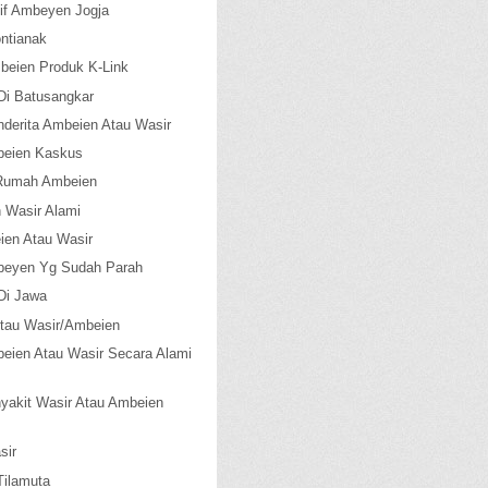
tif Ambeyen Jogja
ntianak
beien Produk K-Link
Di Batusangkar
nderita Ambeien Atau Wasir
beien Kaskus
Rumah Ambeien
 Wasir Alami
ien Atau Wasir
beyen Yg Sudah Parah
Di Jawa
tau Wasir/Ambeien
eien Atau Wasir Secara Alami
yakit Wasir Atau Ambeien
sir
Tilamuta