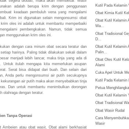
tidak segera diobati, maka akan membesar. Wasir
Kutil Pada Kelamin
unakan adalah berupa krim dengan penggunaan
embuat keadaan pembuluh vena yang mengalami
Obat Kimia Kutil Ke
ali. Krim ini digunakan selain mengonsumsi obat
Obat Kutil Kelamin 
 krim oles ini adalah untuk membantu memperbaiki
Wa...
 mengalami pembengkakan. Namun, tidak semua
Obat Tradisional Gej
gan menggunakan krim oles ini.
D...
lakukan dengan cara minum obat secara teratur dan
Obat Kutil Kelamin 
Palin...
setiap harinya. Paling tidak dilakukan sekali dalam
besar menjadi lebih lancar, maka tinja yang ada di
Obat Oles Kutil Kel
k. Untuk itulah mengapa kita memerlukan asupan
Alami
t. Serat bisa didapat dari buah. Dan selain dari
Cuka Apel Untuk Me
n, Anda perlu mengonsumsi air putih secukupnya
Kutil Pada Kelamin
ka kekurangan air putih maka akan menyebabkan tinja
eras. Dan untuk membantu menimbulkan dorongan
Petua Menghilangka
h olahraga dengan teratur.
Obat Kutil Kelamin
Obat Tradisional Wa
Obat Wasir Rudal
ien Tanpa Operasi
Cara Menyembuhkan
Wasir
 Ambeien atau obat wasir, Obat alami berkhasiat