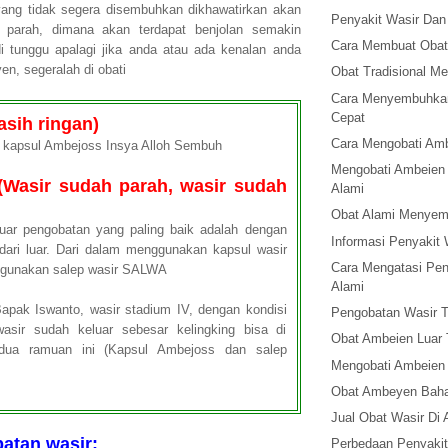
yang tidak segera disembuhkan dikhawatirkan akan
Penyakit Wasir Dan
 parah, dimana akan terdapat benjolan semakin
Cara Membuat Obat
 tunggu apalagi jika anda atau ada kenalan anda
n, segeralah di obati
Obat Tradisional M
Cara Menyembuhkan
Cepat
asih ringan)
Cara Mengobati Am
kapsul Ambejoss Insya Alloh Sembuh
Mengobati Ambeien 
(Wasir sudah parah, wasir sudah
Alami
Obat Alami Menyem
uar pengobatan yang paling baik adalah dengan
Informasi Penyakit 
dari luar. Dari dalam menggunakan kapsul wasir
Cara Mengatasi Pen
ggunakan salep wasir SALWA
Alami
pak Iswanto, wasir stadium IV, dengan kondisi
Pengobatan Wasir Tr
asir sudah keluar sebesar kelingking bisa di
Obat Ambeien Luar T
ua ramuan ini (Kapsul Ambejoss dan salep
Mengobati Ambeien
Obat Ambeyen Baha
Jual Obat Wasir Di 
atan wasir:
Perbedaan Penyakit