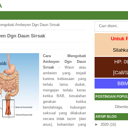
A
engobati Ambeyen Dgn Daun Sirsak
en Dgn Daun Sirsak
Untuk 
Silahk
Cara Mengobati
HP. 0
Ambeyen Dgn Daun
Sirsak
- Wasir atau
[Call
ambeien yang terjadi
karena kebiasaan yang
BBM
terlalu lama duduk,
mengejan terlalu keras
ketika BAB, kesalahan
POSTINGAN POPU
gerakan ketika
Diberda
berolahraga, hubungan
seksual yang dilakukan
ARSIP BLOG
secara tidak lazim (dari
anus), kehamilan yang
►
2020
(16)