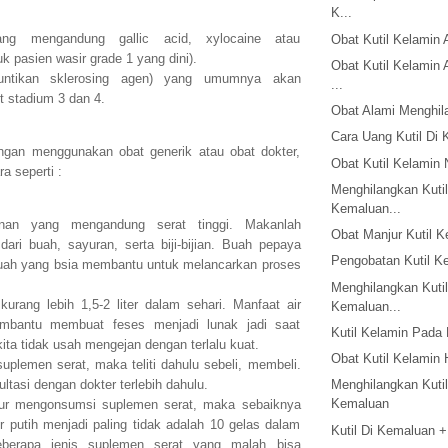
K...
ng mengandung gallic acid, xylocaine atau
Obat Kutil Kelamin 
uk pasien wasir grade 1 yang dini).
Obat Kutil Kelamin 
suntikan sklerosing agen) yang umumnya akan
...
t stadium 3 dan 4.
Obat Alami Menghil
Cara Uang Kutil Di
ngan menggunakan obat generik atau obat dokter,
Obat Kutil Kelamin 
a seperti :
Menghilangkan Kutil
Kemaluan...
nan yang mengandung serat tinggi. Makanlah
Obat Manjur Kutil K
ari buah, sayuran, serta biji-bijian. Buah pepaya
Pengobatan Kutil K
uah yang bsia membantu untuk melancarkan proses
Menghilangkan Kutil
urang lebih 1,5-2 liter dalam sehari. Manfaat air
Kemaluan...
mbantu membuat feses menjadi lunak jadi saat
Kutil Kelamin Pada 
ita tidak usah mengejan dengan terlalu kuat.
Obat Kutil Kelamin 
uplemen serat, maka teliti dahulu sebeli, membeli.
tasi dengan dokter terlebih dahulu.
Menghilangkan Kutil
Kemaluan
njur mengonsumsi suplemen serat, maka sebaiknya
 putih menjadi paling tidak adalah 10 gelas dalam
Kutil Di Kemaluan +
eberapa jenis suplemen serat yang malah bisa