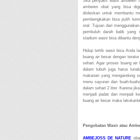
Jika penyakit wasir ambeien 
ambeien obat yang bisa dig
dioleskan untuk membantu m
pembengkakan bisa pulih kemb
oral. Tujuan dari menggunakan
pembuluh darah balik yang
stadium wasir bisa dibantu den
Hidup tertib wasir bisa Anda 
buang air besar dengan teratur 
sehari. Agar proses buang air 
dalam tubuh juga harus luna
makanan yang mengandung sera
menu sayuran dan buah-buaha
dalam sehari 2 liter. Karena ji
menjadi padat dan menjadi k
buang air besar maka lakukanla
Pengobatan Wasir atau Ambe
AMBEJOSS DE NATURE
obat