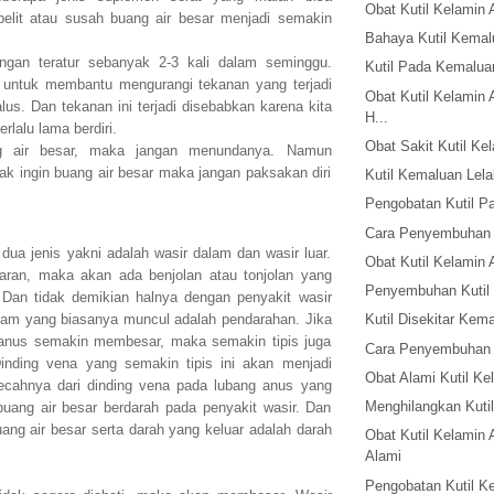
Obat Kutil Kelamin
lit atau susah buang air besar menjadi semakin
Bahaya Kutil Kemal
ngan teratur sebanyak 2-3 kali dalam seminggu.
Kutil Pada Kemaluan
t untuk membantu mengurangi tekanan yang terjadi
Obat Kutil Kelamin 
us. Dan tekanan ini terjadi disebabkan karena kita
H...
erlalu lama berdiri.
Obat Sakit Kutil Ke
g air besar, maka jangan menundanya. Namun
dak ingin buang air besar maka jangan paksakan diri
Kutil Kemaluan Lela
Pengobatan Kutil P
Cara Penyembuhan 
 dua jenis yakni adalah wasir dalam dan wasir luar.
Obat Kutil Kelamin 
ran, maka akan ada benjolan atau tonjolan yang
Penyembuhan Kutil
 Dan tidak demikian halnya dengan penyakit wasir
lam yang biasanya muncul adalah pendarahan. Jika
Kutil Disekitar Kem
 anus semakin membesar, maka semakin tipis juga
Cara Penyembuhan K
inding vena yang semakin tipis ini akan menjadi
Obat Alami Kutil Ke
ecahnya dari dinding vena pada lubang anus yang
Menghilangkan Kutil
buang air besar berdarah pada penyakit wasir. Dan
ang air besar serta darah yang keluar adalah darah
Obat Kutil Kelamin 
Alami
Pengobatan Kutil K