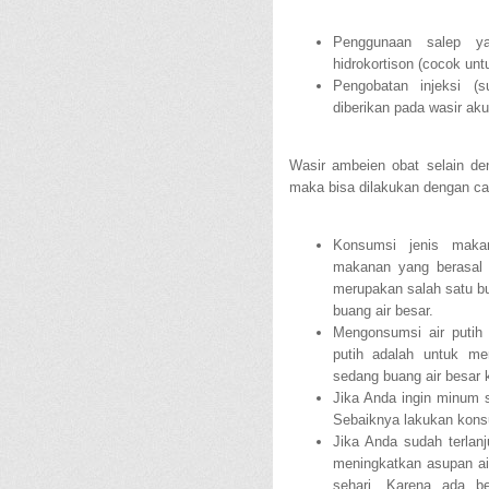
Penggunaan salep ya
hidrokortison (cocok unt
Pengobatan injeksi (
diberikan pada wasir aku
Wasir ambeien obat selain de
maka bisa dilakukan dengan car
Konsumsi jenis maka
makanan yang berasal d
merupakan salah satu b
buang air besar.
Mengonsumsi air putih k
putih adalah untuk me
sedang buang air besar k
Jika Anda ingin minum s
Sebaiknya lakukan konsul
Jika Anda sudah terla
meningkatkan asupan air
sehari. Karena ada b