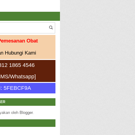
Pemesanan Obat
an Hubungi Kami
812 1865 4546
/SMS/Whatsapp]
: 5FEBCF9A
LER
yakan oleh
Blogger
.