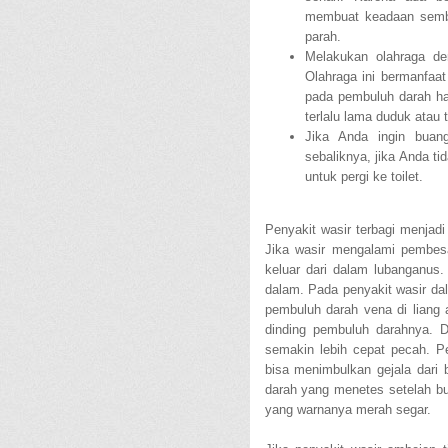
membuat keadaan sembe
parah.
Melakukan olahraga de
Olahraga ini bermanfaa
pada pembuluh darah hal
terlalu lama duduk atau t
Jika Anda ingin buan
sebaliknya, jika Anda ti
untuk pergi ke toilet.
Penyakit wasir terbagi menjadi
Jika wasir mengalami pembesa
keluar dari dalam lubanganus.
dalam. Pada penyakit wasir da
pembuluh darah vena di liang
dinding pembuluh darahnya. D
semakin lebih cepat pecah. P
bisa menimbulkan gejala dari 
darah yang menetes setelah bu
yang warnanya merah segar.