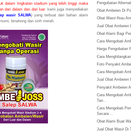
Pengobatan Alterna
suk dalam tingkatan stadium yang lebih tinggi maka
n dari dalam dan dari luar
. kami juga menyediakan
Obat Ambeien Di Po
lep wasir SALWA
) yang terbuat dari bahan alami
Obat Wasir Atau Am
 murni, binahong dan sirih merah.
Jual Obat Ambeien 
Obat Alami Bagi Pe
Cara Mengobati Am
Harga Pengobatan 
Cara Menghilangkan
Foto Penyakit Ambe
Cara Mengobati Am
Jual Obat Ambeien 
Penyakit Ambeien A
Cara Mengobati Amb
Tan...
Cara Mengobati Pen
Secara ...
Obat Alami Buat Wa
Jual Obat Wasir Di 